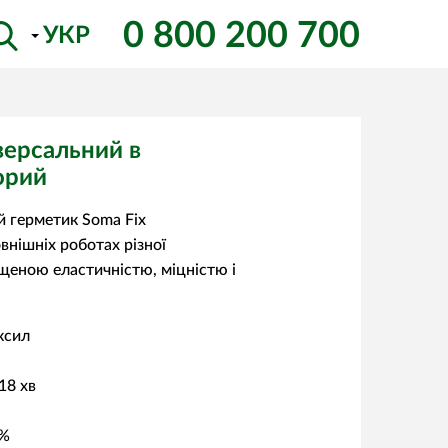
0 800 200 700
УКР
версальний в
орий
 герметик Soma Fix
овнішніх роботах різної
ищеною еластичністю, міцністю і
ксил
18 хв
 %