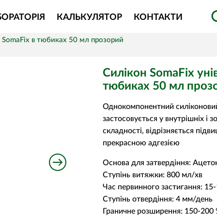
БОРАТОРІЯ
КАЛЬКУЛЯТОР
КОНТАКТИ
н SomaFix в тюбиках 50 мл прозорий
Силікон SomaFix уні
тюбиках 50 мл проз
Однокомпонентний силіконовий
застосовується у внутрішніх і з
складності, відрізняється підв
прекрасною адгезією
Основа для затвердіння: Ацето
Ступінь витяжки: 800 мл/хв
Час первинного застигання: 15-
Ступінь отвердіння: 4 мм/день
Граничне розширення: 150-200