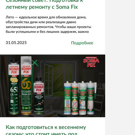
Сезонный совет: Подготовка к
летнему ремонту с Soma Fix
Лето — идеальное время для обновления дома,
обустройства дачи или реализации давно
запланированных ремонтов. Чтобы ваши проекты
были успешными и без лишних задержек, важно
правильно подготовиться — и здесь на помощь
приходит Soma Fix.
31.05.2025
Подробнее
Как подготовиться к весеннему
сезону: что стоит иметь под